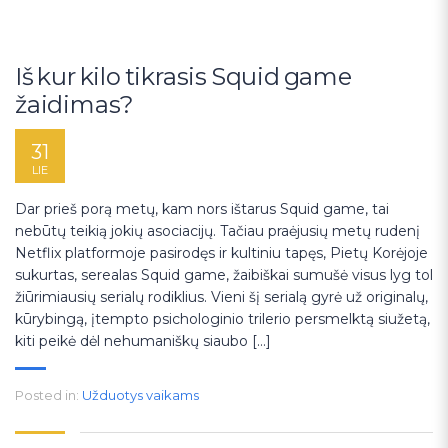
Iš kur kilo tikrasis Squid game
žaidimas?
31
LIE
Dar prieš porą metų, kam nors ištarus Squid game, tai
nebūtų teikią jokių asociacijų. Tačiau praėjusių metų rudenį
Netflix platformoje pasirodęs ir kultiniu tapęs, Pietų Korėjoje
sukurtas, serealas Squid game, žaibiškai sumušė visus lyg tol
žiūrimiausių serialų rodiklius. Vieni šį serialą gyrė už originalų,
kūrybingą, įtempto psichologinio trilerio persmelktą siužetą,
kiti peikė dėl nehumaniškų siaubo […]
Posted in:
Užduotys vaikams