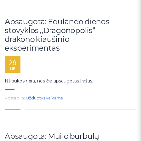
Apsaugota: Edulando dienos
stovyklos ,,Dragonopolis”
drakono kiaušinio
eksperimentas
28
LIE
Ištraukos nėra, nes čia apsaugotas įrašas.
Posted in:
Užduotys vaikams
Apsaugota: Muilo burbulų