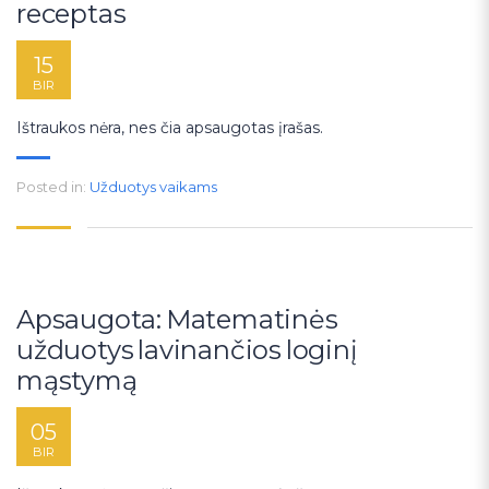
receptas
15
BIR
Ištraukos nėra, nes čia apsaugotas įrašas.
Posted in:
Užduotys vaikams
Apsaugota: Matematinės
užduotys lavinančios loginį
mąstymą
05
BIR