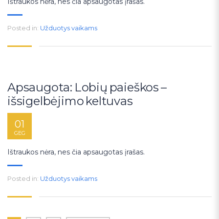
Ištraukos nėra, nes čia apsaugotas įrašas.
Posted in:
Užduotys vaikams
Apsaugota: Lobių paieškos –
išsigelbėjimo keltuvas
01
GEG
Ištraukos nėra, nes čia apsaugotas įrašas.
Posted in:
Užduotys vaikams