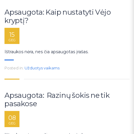
Apsaugota: Kaip nustatyti Vėjo
kryptį?
15
GEG
Ištraukos nėra, nes čia apsaugotas įrašas.
Posted in:
Užduotys vaikams
Apsaugota: Razinų šokis ne tik
pasakose
08
GEG