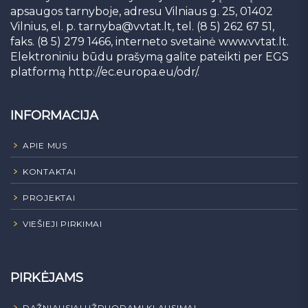
apsaugos tarnyboje, adresu Vilniaus g. 25, 01402
Vilnius, el. p.
tarnyba@vvtat.lt
, tel. (8 5) 262 67 51,
faks. (8 5) 279 1466, interneto svetainė www.vvtat.lt.
Elektroniniu būdu prašymą galite pateikti per EGS
platformą http://ec.europa.eu/odr/.
INFORMACIJA
APIE MUS
KONTAKTAI
PROJEKTAI
VIEŠIEJI PIRKIMAI
PIRKĖJAMS
DAŽNIAUSIAI UŽDUODAMI KLAUSIMAI