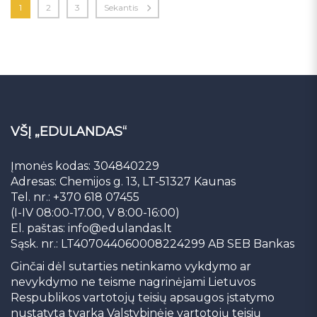
1
2
3
Sekantis
VŠĮ „EDULANDAS“
Įmonės kodas: 304840229
Adresas: Chemijos g. 13, LT-51327 Kaunas
Tel. nr.: +370 618 07455
(I-IV 08:00-17.00, V 8:00-16:00)
El. paštas:
info@edulandas.lt
Sąsk. nr.: LT407044060008224299 AB SEB Bankas
Ginčai dėl sutarties netinkamo vykdymo ar
nevykdymo ne teisme nagrinėjami Lietuvos
Respublikos vartotojų teisių apsaugos įstatymo
nustatyta tvarka Valstybinėje vartotojų teisių