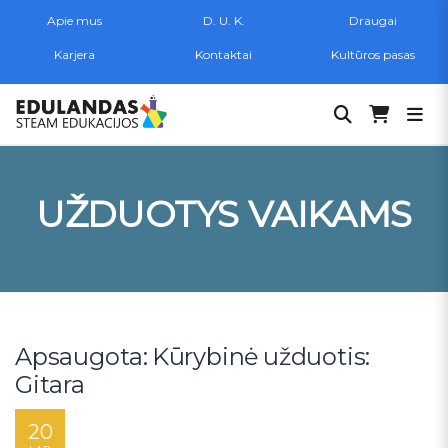
Apie mus
D. U. K.
Draugai
Karjera
Kontaktai
Kultūros pasas
Ieškoti:
UŽDUOTYS VAIKAMS
Apsaugota: Kūrybinė užduotis:
Gitara
20