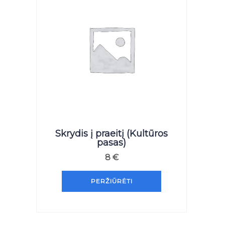
Skrydis į praeitį (Kultūros
pasas)
8
€
PERŽIŪRĖTI