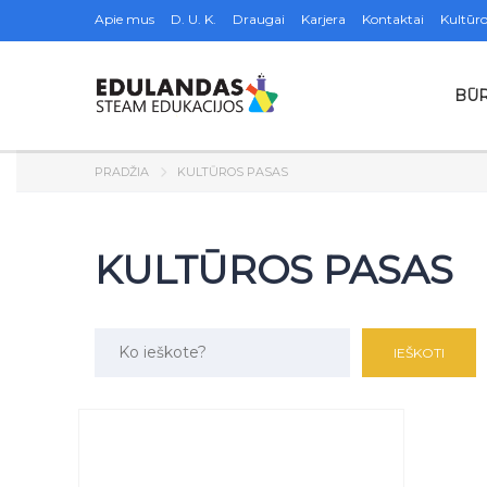
Apie mus
D. U. K.
Draugai
Karjera
Kontaktai
Kultūro
BŪR
PRADŽIA
KULTŪROS PASAS
KULTŪROS PASAS
Ieškoma: