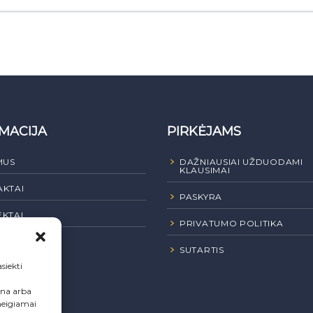
MACIJA
PIRKĖJAMS
MUS
DAŽNIAUSIAI UŽDUODAMI
KLAUSIMAI
KTAI
PASKYRA
KTAI
PRIVATUMO POLITIKA
JI PIRKIMAI
SUTARTIS
siekti
ena arba
neigiamai