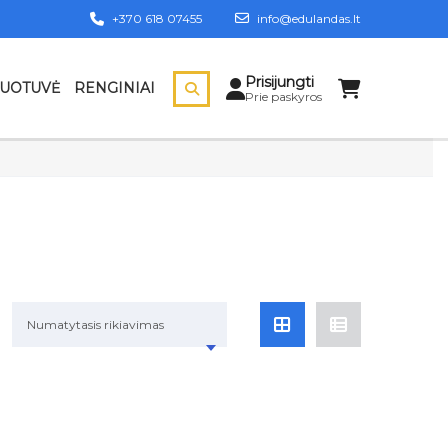
+370 618 07455
info@edulandas.lt
Prisijungti
DUOTUVĖ
RENGINIAI
Prie paskyros
Numatytasis rikiavimas