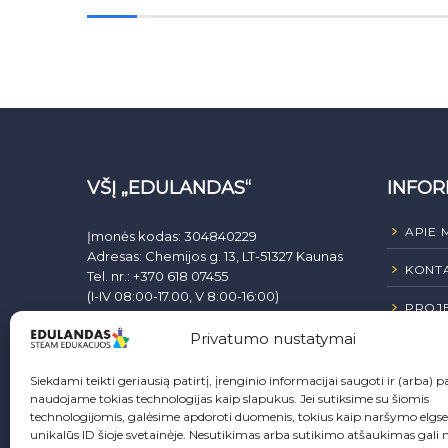
VŠĮ „EDULANDAS“
INFOR
APIE 
Įmonės kodas: 304840229
Adresas: Chemijos g. 13, LT-51327 Kaunas
KONTA
Tel. nr.: +370 618 07455
(I-IV 08:00-17.00, V 8:00-16:00)
PROJE
El. paštas:
info@edulandas.lt
Sąsk. nr.: LT407044060008224299 AB SEB
Privatumo nustatymai
VIEŠIE
Bankas
Siekdami teikti geriausią patirtį, įrenginio informacijai saugoti ir (arba) pa
Ginčai dėl sutarties netinkamo vykdymo
naudojame tokias technologijas kaip slapukus. Jei sutiksime su šiomis
ar nevykdymo ne teisme nagrinėjami
technologijomis, galėsime apdoroti duomenis, tokius kaip naršymo elgs
Lietuvos Respublikos vartotojų teisių
unikalūs ID šioje svetainėje. Nesutikimas arba sutikimo atšaukimas gali 
apsaugos įstatymo nustatyta tvarka