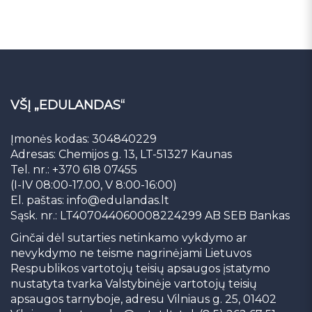
VŠĮ „EDULANDAS“
Įmonės kodas: 304840229
Adresas: Chemijos g. 13, LT-51327 Kaunas
Tel. nr.: +370 618 07455
(I-IV 08:00-17.00, V 8:00-16:00)
El. paštas:
info@edulandas.lt
Sąsk. nr.: LT407044060008224299 AB SEB Bankas
Ginčai dėl sutarties netinkamo vykdymo ar
nevykdymo ne teisme nagrinėjami Lietuvos
Respublikos vartotojų teisių apsaugos įstatymo
nustatyta tvarka Valstybinėje vartotojų teisių
apsaugos tarnyboje, adresu Vilniaus g. 25, 01402