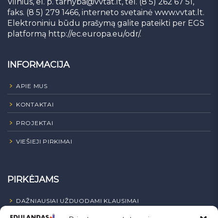
Vilnius, el. p.
tarnyba@vvtat.lt
, tel. (8 5) 262 67 51,
faks. (8 5) 279 1466, interneto svetainė www.vvtat.lt.
Elektroniniu būdu prašymą galite pateikti per EGS
platformą http://ec.europa.eu/odr/.
INFORMACIJA
APIE MUS
KONTAKTAI
PROJEKTAI
VIEŠIEJI PIRKIMAI
PIRKĖJAMS
DAŽNIAUSIAI UŽDUODAMI KLAUSIMAI