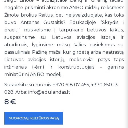
Jeigu žinote – atpažįstate Darių ir Girėną, tačiau
negalite prisiminti akronimo ANBO raidžių reikšmės?
Žinote brolius Raitus, bet neįsivaizduojate, kas toks
buvo Antanas Gustaitis? Edukacijoje “Skrydis į
praeitį” nusikelsime į tarpukario Lietuvos laikus,
susipažinsime su Lietuvos aviacijos istorija ir
atradimais, lyginsime mūsų šalies pasiekimus su
pasauliniais. Pažinę mažai kur girdėtą arba neatrastą
Lietuvos aviacijos istoriją, moksleiviai patys taps
inžinieriais (-ėm) ir konstruotuojais – gamins
miniatūrinį ANBO modelį.
Susisiekite su mumis: +370 618 07 455; +370 650 13
028. Arba:
info@edulandas.lt
8
€
NUORODĄ Į KULTŪROS PASĄ