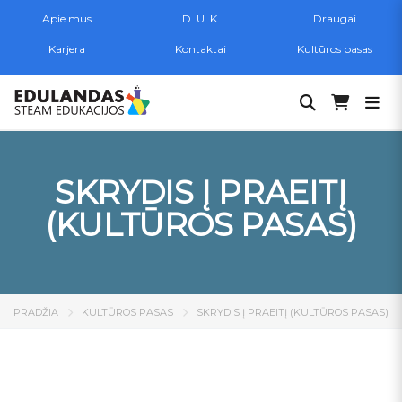
Apie mus
D. U. K.
Draugai
Karjera
Kontaktai
Kultūros pasas
Ieškoti:
SKRYDIS Į PRAEITĮ
(KULTŪROS PASAS)
PRADŽIA
KULTŪROS PASAS
SKRYDIS Į PRAEITĮ (KULTŪROS PASAS)