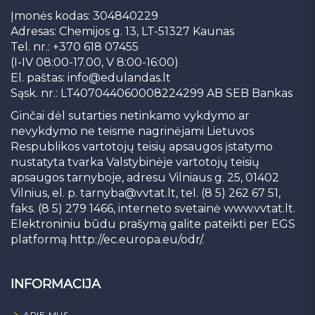
Įmonės kodas: 304840229
Adresas: Chemijos g. 13, LT-51327 Kaunas
Tel. nr.: +370 618 07455
(I-IV 08:00-17.00, V 8:00-16:00)
El. paštas:
info@edulandas.lt
Sąsk. nr.: LT407044060008224299 AB SEB Bankas
Ginčai dėl sutarties netinkamo vykdymo ar
nevykdymo ne teisme nagrinėjami Lietuvos
Respublikos vartotojų teisių apsaugos įstatymo
nustatyta tvarka Valstybinėje vartotojų teisių
apsaugos tarnyboje, adresu Vilniaus g. 25, 01402
Vilnius, el. p.
tarnyba@vvtat.lt
, tel. (8 5) 262 67 51,
faks. (8 5) 279 1466, interneto svetainė www.vvtat.lt.
Elektroniniu būdu prašymą galite pateikti per EGS
platformą http://ec.europa.eu/odr/.
INFORMACIJA
APIE MUS