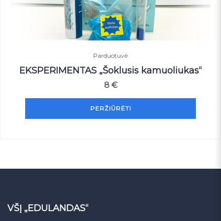
Parduotuvė
EKSPERIMENTAS „Šoklusis kamuoliukas“
8
€
PERŽIŪRĖTI
VŠĮ „EDULANDAS“