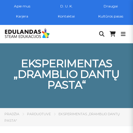
Apie mus
D. U. K.
Draugai
Karjera
Kontaktai
Kultūros pasas
Ieškoti:
EKSPERIMENTAS
„DRAMBLIO DANTŲ
PASTA“
PRADŽIA
PARDUOTUVĖ
EKSPERIMENTAS „DRAMBLIO DANTŲ
PASTA“