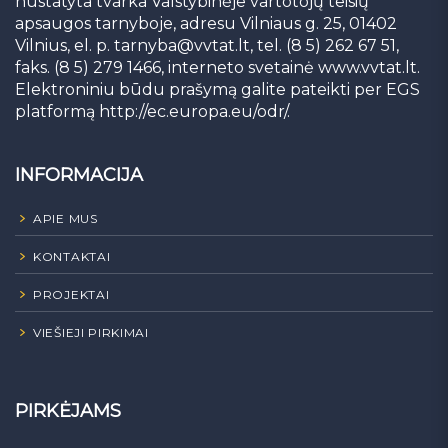
nustatyta tvarka Valstybinėje vartotojų teisių
apsaugos tarnyboje, adresu Vilniaus g. 25, 01402
Vilnius, el. p.
tarnyba@vvtat.lt
, tel. (8 5) 262 67 51,
faks. (8 5) 279 1466, interneto svetainė www.vvtat.lt.
Elektroniniu būdu prašymą galite pateikti per EGS
platformą http://ec.europa.eu/odr/.
INFORMACIJA
APIE MUS
KONTAKTAI
PROJEKTAI
VIEŠIEJI PIRKIMAI
PIRKĖJAMS