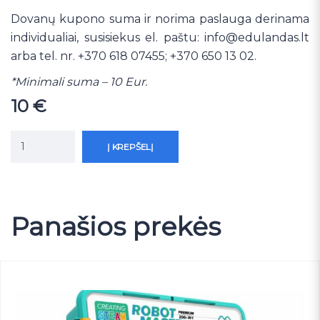
Dovanų kupono suma ir norima paslauga derinama
individualiai, susisiekus el. paštu:
info@edulandas.lt
arba tel. nr. +370 618 07455; +370 650 13 02.
*Minimali suma – 10 Eur.
10
€
Į KREPŠELĮ
Panašios prekės