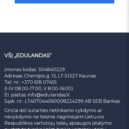
VŠĮ „EDULANDAS“
Įmonės kodas: 304840229
Adresas: Chemijos g. 13, LT-51327 Kaunas
Tel. nr.: +370 618 07455
(I-IV 08:00-17.00, V 8:00-16:00)
El. paštas:
info@edulandas.lt
Sąsk. nr.: LT407044060008224299 AB SEB Bankas
Ginčai dėl sutarties netinkamo vykdymo ar
nevykdymo ne teisme nagrinėjami Lietuvos
Respublikos vartotojų teisių apsaugos įstatymo