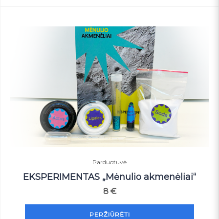
Parduotuvė
EKSPERIMENTAS „Mėnulio akmenėliai“
8
€
PERŽIŪRĖTI