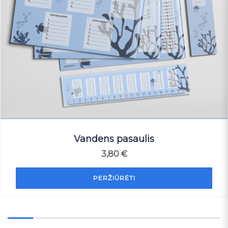
Vandens pasaulis
3,80
€
PERŽIŪRĖTI