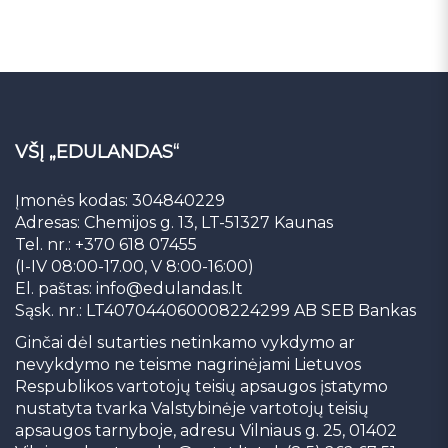
VŠĮ „EDULANDAS“
Įmonės kodas: 304840229
Adresas: Chemijos g. 13, LT-51327 Kaunas
Tel. nr.: +370 618 07455
(I-IV 08:00-17.00, V 8:00-16:00)
El. paštas:
info@edulandas.lt
Sąsk. nr.: LT407044060008224299 AB SEB Bankas
Ginčai dėl sutarties netinkamo vykdymo ar
nevykdymo ne teisme nagrinėjami Lietuvos
Respublikos vartotojų teisių apsaugos įstatymo
nustatyta tvarka Valstybinėje vartotojų teisių
apsaugos tarnyboje, adresu Vilniaus g. 25, 01402