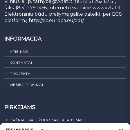
Vilnius, el. p.
tarnyba@vvtat.lt
, tel. (8 5) 262 67 51,
faks. (8 5) 279 1466, interneto svetainė www.vvtat.lt.
Elektroniniu būdu prašymą galite pateikti per EGS
platformą http://ec.europa.eu/odr/.
INFORMACIJA
APIE MUS
KONTAKTAI
PROJEKTAI
VIEŠIEJI PIRKIMAI
PIRKĖJAMS
DAŽNIAUSIAI UŽDUODAMI KLAUSIMAI