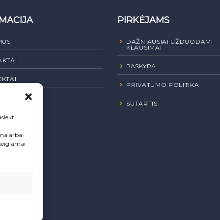
MACIJA
PIRKĖJAMS
MUS
DAŽNIAUSIAI UŽDUODAMI
KLAUSIMAI
KTAI
PASKYRA
KTAI
PRIVATUMO POLITIKA
JI PIRKIMAI
SUTARTIS
siekti
ena arba
neigiamai