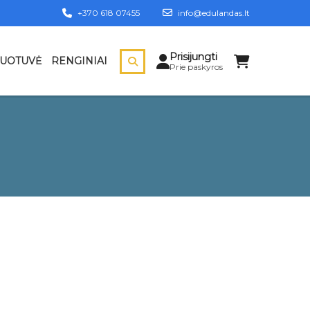
+370 618 07455
info@edulandas.lt
Prisijungti
DUOTUVĖ
RENGINIAI
Prie paskyros