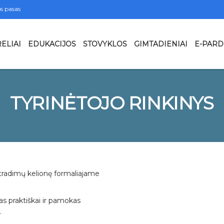
s pasas
ELIAI
EDUKACIJOS
STOVYKLOS
GIMTADIENIAI
E-PAR
TYRINĖTOJO RINKINYS
atradimų kelionę formaliajame
as praktiškai ir pamokas
.