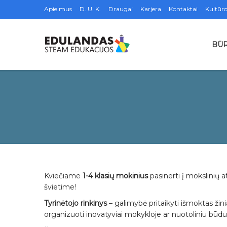
Apie mus
D. U. K.
Draugai
Karjera
Kontaktai
Kultūro
BŪR
Kviečiame
1-4 klasių mokinius
pasinerti į mokslinių 
švietime!
Tyrinėtojo rinkinys
– galimybė pritaikyti išmoktas žini
organizuoti inovatyviai mokykloje ar nuotoliniu būdu