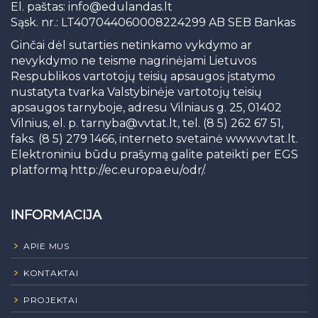
El. paštas:
info@edulandas.lt
Sąsk. nr.: LT407044060008224299 AB SEB Bankas
Ginčai dėl sutarties netinkamo vykdymo ar
nevykdymo ne teisme nagrinėjami Lietuvos
Respublikos vartotojų teisių apsaugos įstatymo
nustatyta tvarka Valstybinėje vartotojų teisių
apsaugos tarnyboje, adresu Vilniaus g. 25, 01402
Vilnius, el. p.
tarnyba@vvtat.lt
, tel. (8 5) 262 67 51,
faks. (8 5) 279 1466, interneto svetainė www.vvtat.lt.
Elektroniniu būdu prašymą galite pateikti per EGS
platformą http://ec.europa.eu/odr/.
INFORMACIJA
APIE MUS
KONTAKTAI
PROJEKTAI