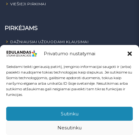
VIEŠIEJI PIRKIMAI
PIRKĖJAMS
DAŽNIAUSIAI UŽDUODAMI KLAUSIMAI
Privatumo nustatymai
PASKYRA
PRIVATUMO POLITIKA
Siekdami teikti geriausią patirtį, įrenginio informacijai saugoti ir (arba)
pasiekti naudojame tokias technologijas kaip slapukus. Jei sutiksime su
SUTARTIS
šiomis technologijomis, galėsime apdoroti duomenis, tokius kaip
naršymo elgsena arba unikalūs ID šioje svetainėje. Nesutikimas arba
sutikimo atšaukimas gali neigiamai paveikti tam tikras funkcijas ir
funkcijas.
SEKITE MUS
Sutinku
Nesutinku