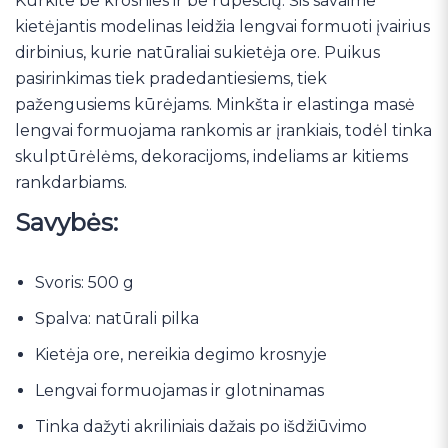
Kurkite be krosnies ir be rūpesčių. Šis savaime
kietėjantis modelinas leidžia lengvai formuoti įvairius
dirbinius, kurie natūraliai sukietėja ore. Puikus
pasirinkimas tiek pradedantiesiems, tiek
pažengusiems kūrėjams. Minkšta ir elastinga masė
lengvai formuojama rankomis ar įrankiais, todėl tinka
skulptūrėlėms, dekoracijoms, indeliams ar kitiems
rankdarbiams.
Savybės:
Svoris: 500 g
Spalva: natūrali pilka
Kietėja ore, nereikia degimo krosnyje
Lengvai formuojamas ir glotninamas
Tinka dažyti akriliniais dažais po išdžiūvimo