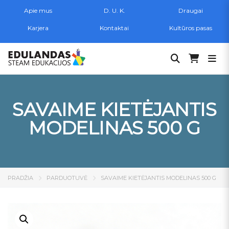
Apie mus
D. U. K.
Draugai
Karjera
Kontaktai
Kultūros pasas
Ieškoti:
SAVAIME KIETĖJANTIS
MODELINAS 500 G
PRADŽIA
PARDUOTUVĖ
SAVAIME KIETĖJANTIS MODELINAS 500 G