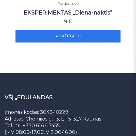
Parduotuvė
EKSPERIMENTAS „Diena-naktis”
9
€
PERŽIŪRĖTI
VŠĮ „EDULANDAS“
Įmonės kodas: 304840229
Adresas: Chemijos g. 13, LT-51327 Kaunas
Tel. nr.: +370 618 07455
(I-IV 08:00-17.00, V 8:00-16:00)