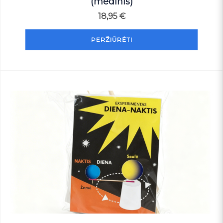
(medinis)
18,95
€
PERŽIŪRĖTI