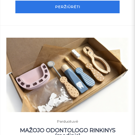
PERŽIŪRĖTI
Parduotuvė
MAŽOJO ODONTOLOGO RINKINYS