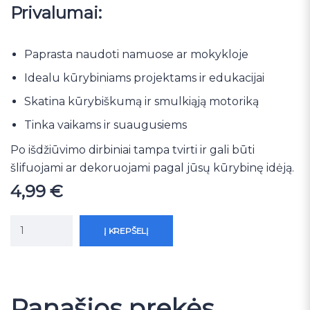
Privalumai:
Paprasta naudoti namuose ar mokykloje
Idealu kūrybiniams projektams ir edukacijai
Skatina kūrybiškumą ir smulkiąją motoriką
Tinka vaikams ir suaugusiems
Po išdžiūvimo dirbiniai tampa tvirti ir gali būti
šlifuojami ar dekoruojami pagal jūsų kūrybinę idėją.
4,99
€
Į KREPŠELĮ
Panašios prekės