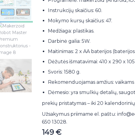
Programėlė: makerzoid (Android, iOS
Instrukcijų skaičius: 60.
Mokymo kursų skaičius: 47.
Medžiaga: plastikas.
Darbinė galia: 5W.
Maitinimas: 2 x AA baterijos (baterij
Dėžutės išmatavimai: 410 x 290 x 10
Svoris: 1580 g.
Rekomenduojamas amžius: vaikams 
Dėmesio: yra smulkių detalių, saugo
prekių pristatymas – iki 20 kalendorini
Užsakymus priimame el. paštu:
info@e
650 13028.
149
€