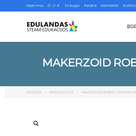
Apie mus
D. U. K.
Draugai
Karjera
Kontaktai
Kultūro
BŪR
MAKERZOID ROB
PRADŽIA
PARDUOTUVĖ
MAKERZOID ROBOT MASTER P