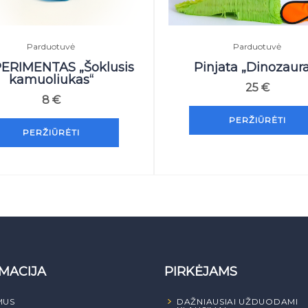
Parduotuvė
Parduotuvė
ERIMENTAS „Šoklusis
Pinjata „Dinozaura
kamuoliukas“
25
€
8
€
PERŽIŪRĖTI
PERŽIŪRĖTI
MACIJA
PIRKĖJAMS
MUS
DAŽNIAUSIAI UŽDUODAMI