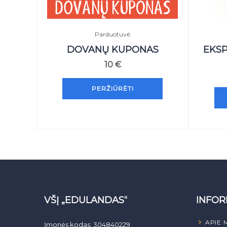
Parduotuvė
DOVANŲ KUPONAS
EKSP
10
€
PERŽIŪRĖTI
VŠĮ „EDULANDAS“
INFOR
APIE 
Įmonės kodas: 304840229