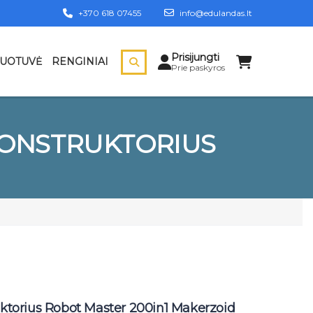
+370 618 07455
info@edulandas.lt
Prisijungti
DUOTUVĖ
RENGINIAI
Prie paskyros
KONSTRUKTORIUS
orius Robot Master 200in1 Makerzoid