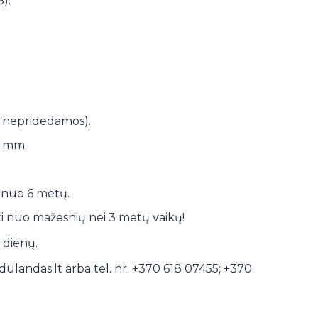
).
os nepridedamos).
5 mm.
nuo 6 metų.
ti nuo mažesnių nei 3 metų vaikų!
ų dienų.
dulandas.lt
arba tel. nr. +370 618 07455; +370