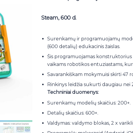
Steam, 600 d.
Surenkamų ir programuojamų mode
(600 detalių) edukacinis žaislas.
Šis programuojamas konstruktorius 
vaikams robotikos entuziastams, kurie
Savarankiškam mokymuisi skirti 47 ro
Rinkinys leidžia sukurti daugiau nei
Techniniai duomenys:
Surenkamų modelių skaičius: 200+.
Detalių skaičius: 600+.
Valdymas: valdymo blokas, 2 x varikliai