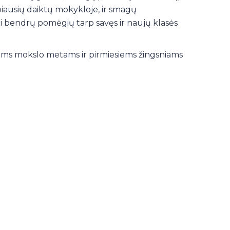
biausių daiktų mokykloje, ir smagų
ti bendrų pomėgių tarp savęs ir naujų klasės
jiems mokslo metams ir pirmiesiems žingsniams