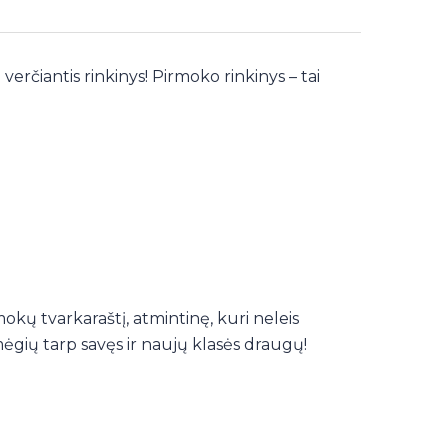
 verčiantis rinkinys! Pirmoko rinkinys – tai
okų tvarkaraštį, atmintinę, kuri neleis
mėgių tarp savęs ir naujų klasės draugų!