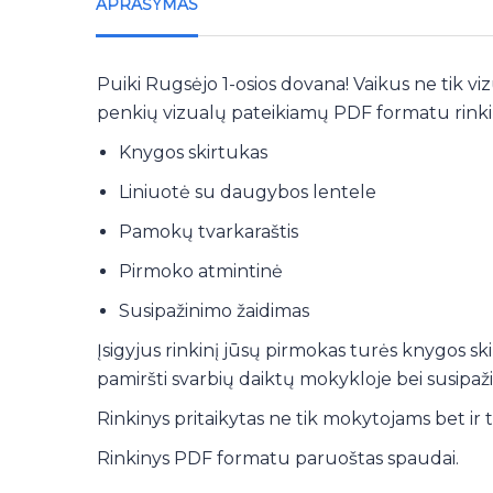
APRAŠYMAS
Puiki Rugsėjo 1-osios dovana! Vaikus ne tik vizu
penkių vizualų pateikiamų PDF formatu rinkin
Knygos skirtukas
Liniuotė su daugybos lentele
Pamokų tvarkaraštis
Pirmoko atmintinė
Susipažinimo žaidimas
Įsigyjus rinkinį jūsų pirmokas turės knygos s
pamiršti svarbių daiktų mokykloje bei susipaž
Rinkinys pritaikytas ne tik mokytojams bet ir 
Rinkinys PDF formatu paruoštas spaudai.