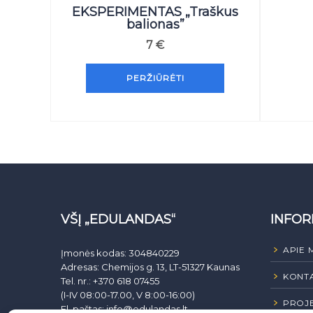
EKSPERIMENTAS „Traškus
balionas”
7
€
PERŽIŪRĖTI
VŠĮ „EDULANDAS“
INFOR
APIE 
Įmonės kodas: 304840229
Adresas: Chemijos g. 13, LT-51327 Kaunas
KONTA
Tel. nr.: +370 618 07455
(I-IV 08:00-17.00, V 8:00-16:00)
PROJE
El. paštas:
info@edulandas.lt