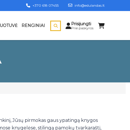
+370 618 07455
info@edulandas.lt
Prisijungti
DUOTUVĖ
RENGINIAI
Prie paskyros
A
 rinkinį, Jūsų pirmokas gaus ypatingą knygos
rmose knygelėse, stilingą pamokų tvarkaraštį,