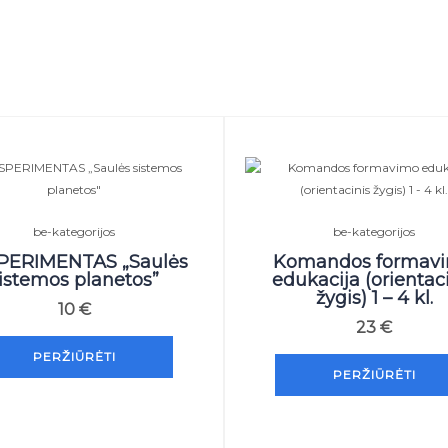
be-kategorijos
be-kategorijos
PERIMENTAS „Saulės
Komandos formav
istemos planetos”
edukacija (orientac
žygis) 1 – 4 kl.
10
€
23
€
PERŽIŪRĖTI
PERŽIŪRĖTI