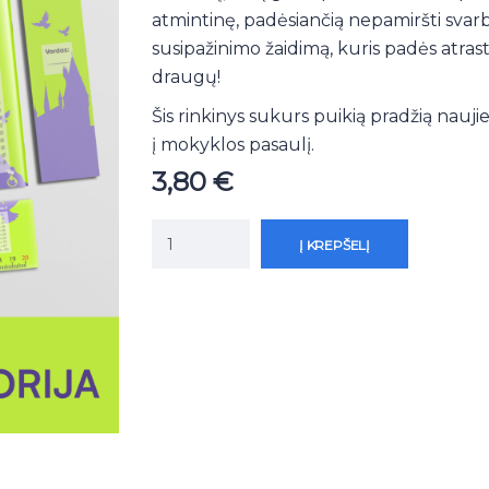
atmintinę, padėsiančią nepamiršti svar
susipažinimo žaidimą, kuris padės atras
draugų!
Šis rinkinys sukurs puikią pradžią nau
į mokyklos pasaulį.
3,80
€
Į KREPŠELĮ