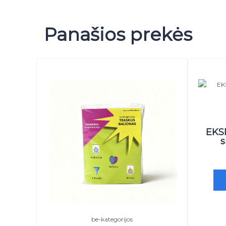
Panašios prekės
EKS
s
be-kategorijos