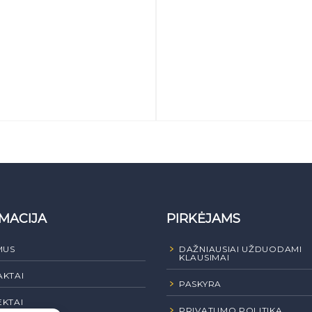
MACIJA
PIRKĖJAMS
MUS
DAŽNIAUSIAI UŽDUODAMI
KLAUSIMAI
KTAI
PASKYRA
KTAI
PRIVATUMO POLITIKA