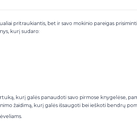
aliai pritraukiantis, bet ir savo mokinio pareigas prisiminti
ys, kurį sudaro:
kirtuką, kurį galės panaudoti savo pirmose knygelėse, pam
inimo žaidimą, kurį galės išsaugoti bei ieškoti bendrų po
tėveliams.