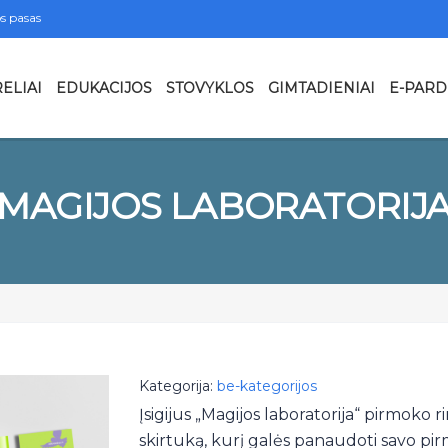
s pasas
ELIAI
EDUKACIJOS
STOVYKLOS
GIMTADIENIAI
E-PAR
MAGIJOS LABORATORIJ
Kategorija:
be-kategorijos
Įsigijus „Magijos laboratorija“ pirmoko
skirtuką, kurį galės panaudoti savo pi