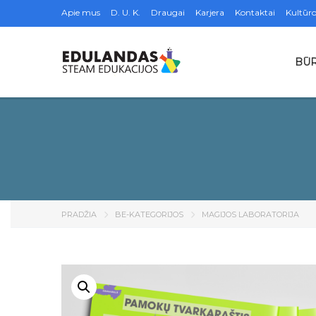
Apie mus
D. U. K.
Draugai
Karjera
Kontaktai
Kultūro
BŪR
PRADŽIA
BE-KATEGORIJOS
MAGIJOS LABORATORIJA