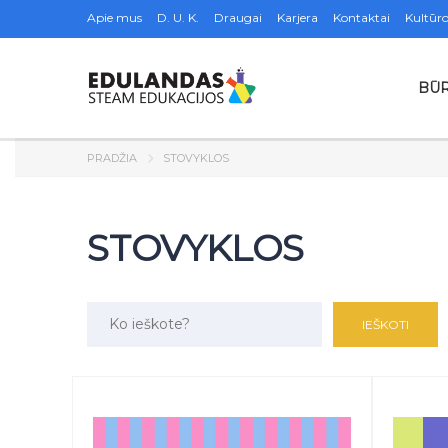
Apie mus
D. U. K.
Draugai
Karjera
Kontaktai
Kultūro
BŪR
PRADŽIA
STOVYKLOS
STOVYKLOS
Ieškoma: