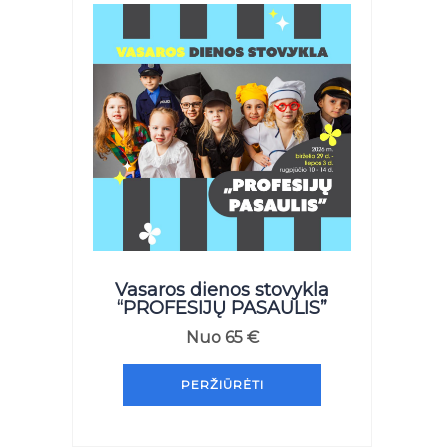
Vasaros dienos stovykla
“PROFESIJŲ PASAULIS”
Nuo
65
€
PERŽIŪRĖTI