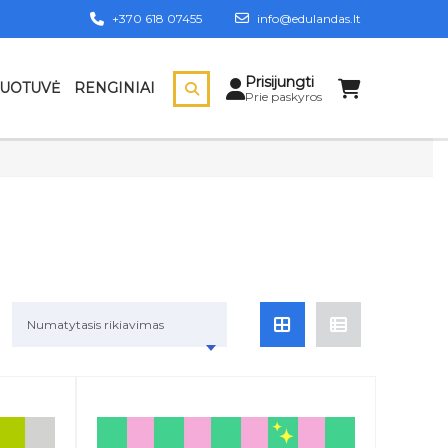
+370 618 07455
info@edulandas.lt
Prisijungti
DUOTUVĖ
RENGINIAI
Prie paskyros
Numatytasis rikiavimas