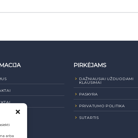
MACIJA
PIRKĖJAMS
MUS
DAŽNIAUSIAI UŽDUODAMI
KLAUSIMAI
KTAI
PASKYRA
KTAI
PRIVATUMO POLITIKA
JI PIRKIMAI
SUTARTIS
siekti
ena arba