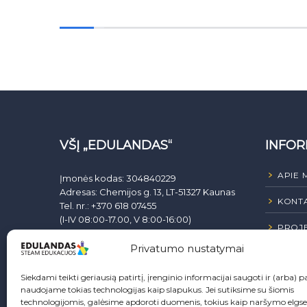
VŠĮ „EDULANDAS“
INFOR
APIE 
Įmonės kodas: 304840229
Adresas: Chemijos g. 13, LT-51327 Kaunas
KONTA
Tel. nr.: +370 618 07455
(I-IV 08:00-17.00, V 8:00-16:00)
PROJE
El. paštas:
info@edulandas.lt
Sąsk. nr.: LT407044060008224299 AB SEB
Privatumo nustatymai
VIEŠIE
Bankas
Siekdami teikti geriausią patirtį, įrenginio informacijai saugoti ir (arba) pa
Ginčai dėl sutarties netinkamo vykdymo
naudojame tokias technologijas kaip slapukus. Jei sutiksime su šiomis
ar nevykdymo ne teisme nagrinėjami
technologijomis, galėsime apdoroti duomenis, tokius kaip naršymo elgs