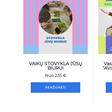
VAIKŲ STOVYKLA JŪSŲ
Vas
BIURUI
“AV
Nuo
235
€
PERŽIŪRĖTI