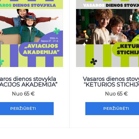
aros dienos stovykla
Vasaros dienos stov
IACIJOS AKADEMIJA”
“KETURIOS STICHIJ
Nuo
65
€
Nuo
65
€
PERŽIŪRĖTI
PERŽIŪRĖTI