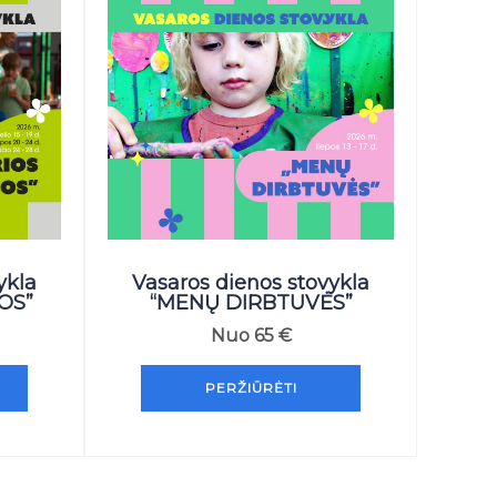
ykla
Vasaros dienos stovykla
OS”
“MENŲ DIRBTUVĖS”
Nuo
65
€
PERŽIŪRĖTI